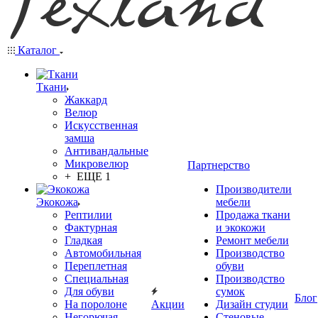
Каталог
Ткани
Жаккард
Велюр
Искусственная
замша
Антивандальные
Микровелюр
Партнерство
+ ЕЩЕ 1
Производители
Экокожа
мебели
Рептилии
Продажа ткани
Фактурная
и экокожи
Гладкая
Ремонт мебели
Автомобильная
Производство
Переплетная
обуви
Специальная
Производство
Для обуви
сумок
Блог
На поролоне
Акции
Дизайн студии
Негорючая
Стеновые