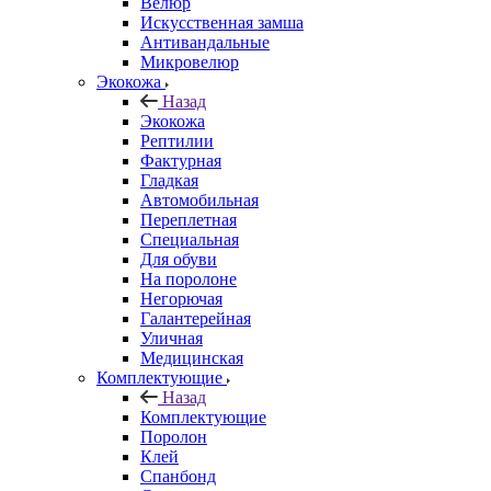
Велюр
Искусственная замша
Антивандальные
Микровелюр
Экокожа
Назад
Экокожа
Рептилии
Фактурная
Гладкая
Автомобильная
Переплетная
Специальная
Для обуви
На поролоне
Негорючая
Галантерейная
Уличная
Медицинская
Комплектующие
Назад
Комплектующие
Поролон
Клей
Спанбонд