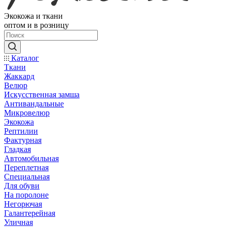
Экокожа и ткани
оптом и в розницу
Каталог
Ткани
Жаккард
Велюр
Искусственная замша
Антивандальные
Микровелюр
Экокожа
Рептилии
Фактурная
Гладкая
Автомобильная
Переплетная
Специальная
Для обуви
На поролоне
Негорючая
Галантерейная
Уличная