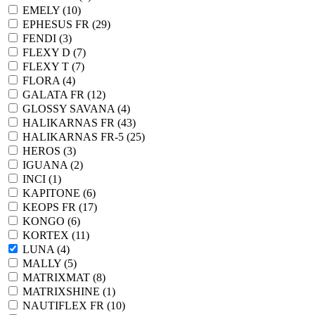
EMELY (
10
)
EPHESUS FR (
29
)
FENDI (
3
)
FLEXY D (
7
)
FLEXY T (
7
)
FLORA (
4
)
GALATA FR (
12
)
GLOSSY SAVANA (
4
)
HALIKARNAS FR (
43
)
HALIKARNAS FR-5 (
25
)
HEROS (
3
)
IGUANA (
2
)
INCI (
1
)
KAPITONE (
6
)
KEOPS FR (
17
)
KONGO (
6
)
KORTEX (
11
)
LUNA (
4
)
MALLY (
5
)
MATRIXMAT (
8
)
MATRIXSHINE (
1
)
NAUTIFLEX FR (
10
)