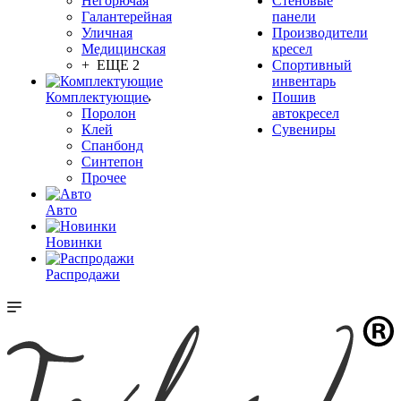
Негорючая
Стеновые
Галантерейная
панели
Уличная
Производители
Медицинская
кресел
+ ЕЩЕ 2
Спортивный
инвентарь
Комплектующие
Пошив
Поролон
автокресел
Клей
Сувениры
Спанбонд
Синтепон
Прочее
Авто
Новинки
Распродажи