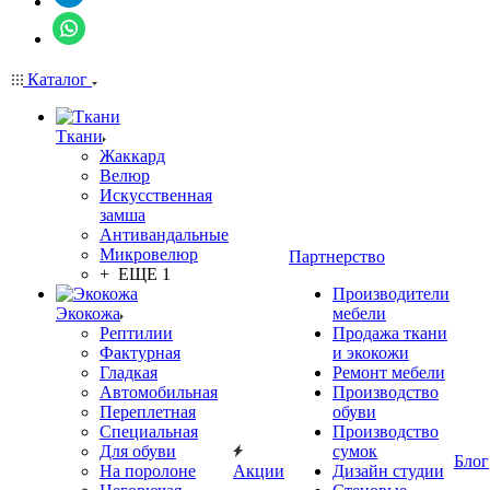
Каталог
Ткани
Жаккард
Велюр
Искусственная
замша
Антивандальные
Микровелюр
Партнерство
+ ЕЩЕ 1
Производители
Экокожа
мебели
Рептилии
Продажа ткани
Фактурная
и экокожи
Гладкая
Ремонт мебели
Автомобильная
Производство
Переплетная
обуви
Специальная
Производство
Для обуви
сумок
Блог
На поролоне
Акции
Дизайн студии