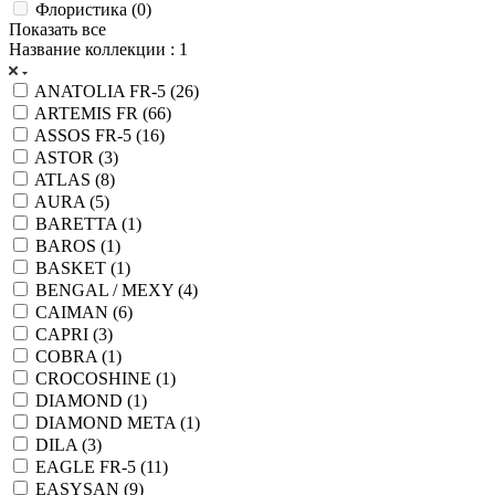
Флористика (
0
)
Показать все
Название коллекции
: 1
ANATOLIA FR-5 (
26
)
ARTEMIS FR (
66
)
ASSOS FR-5 (
16
)
ASTOR (
3
)
ATLAS (
8
)
AURA (
5
)
BARETTA (
1
)
BAROS (
1
)
BASKET (
1
)
BENGAL / MEXY (
4
)
CAIMAN (
6
)
CAPRI (
3
)
COBRA (
1
)
CROCOSHINE (
1
)
DIAMOND (
1
)
DIAMOND META (
1
)
DILA (
3
)
EAGLE FR-5 (
11
)
EASYSAN (
9
)