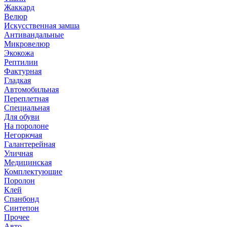
Жаккард
Велюр
Искусственная замша
Антивандальные
Микровелюр
Экокожа
Рептилии
Фактурная
Гладкая
Автомобильная
Переплетная
Специальная
Для обуви
На поролоне
Негорючая
Галантерейная
Уличная
Медицинская
Комплектующие
Поролон
Клей
Спанбонд
Синтепон
Прочее
Авто