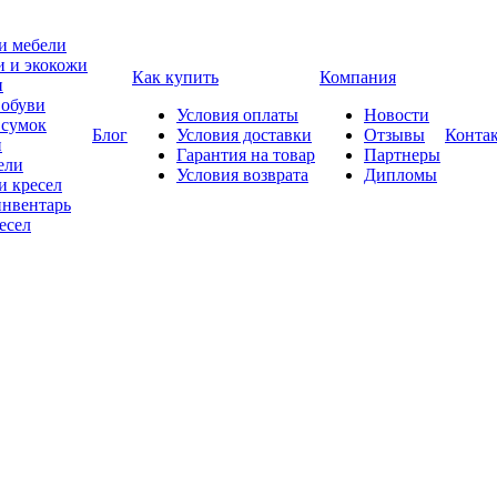
и мебели
и и экокожи
Как купить
Компания
и
 обуви
Условия оплаты
Новости
 сумок
Блог
Условия доставки
Отзывы
Конта
и
Гарантия на товар
Партнеры
ели
Условия возврата
Дипломы
и кресел
нвентарь
есел