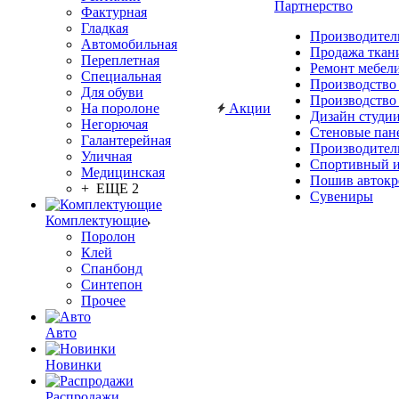
Партнерство
Фактурная
Гладкая
Производител
Автомобильная
Продажа ткан
Переплетная
Ремонт мебел
Специальная
Производство
Для обуви
Производство
На поролоне
Акции
Дизайн студи
Негорючая
Стеновые пан
Галантерейная
Производител
Уличная
Спортивный и
Медицинская
Пошив автокр
+ ЕЩЕ 2
Сувениры
Комплектующие
Поролон
Клей
Спанбонд
Синтепон
Прочее
Авто
Новинки
Распродажи