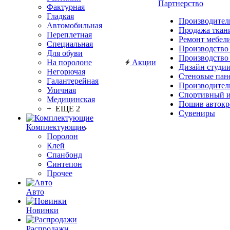
Партнерство
Фактурная
Гладкая
Производител
Автомобильная
Продажа ткан
Переплетная
Ремонт мебел
Специальная
Производство
Для обуви
Производство
На поролоне
Акции
Дизайн студи
Негорючая
Стеновые пан
Галантерейная
Производител
Уличная
Спортивный и
Медицинская
Пошив автокр
+ ЕЩЕ 2
Сувениры
Комплектующие
Поролон
Клей
Спанбонд
Синтепон
Прочее
Авто
Новинки
Распродажи