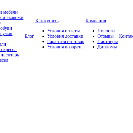
и мебели
и и экокожи
Как купить
Компания
и
 обуви
Условия оплаты
Новости
 сумок
Блог
Условия доставки
Отзывы
Конта
и
Гарантия на товар
Партнеры
ели
Условия возврата
Дипломы
и кресел
нвентарь
есел