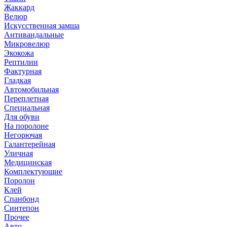
Жаккард
Велюр
Искусственная замша
Антивандальные
Микровелюр
Экокожа
Рептилии
Фактурная
Гладкая
Автомобильная
Переплетная
Специальная
Для обуви
На поролоне
Негорючая
Галантерейная
Уличная
Медицинская
Комплектующие
Поролон
Клей
Спанбонд
Синтепон
Прочее
Авто