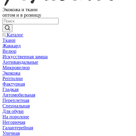
Экокожа и ткани
оптом и в розницу
Каталог
Ткани
Жаккард
Велюр
Искусственная замша
Антивандальные
Микровелюр
Экокожа
Рептилии
Фактурная
Гладкая
Автомобильная
Переплетная
Специальная
Для обуви
На поролоне
Негорючая
Галантерейная
Уличная