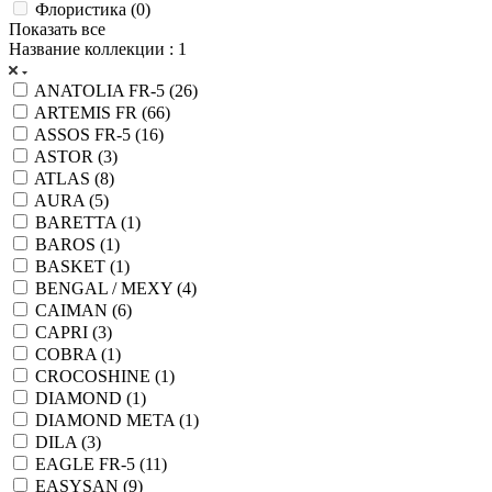
Флористика (
0
)
Показать все
Название коллекции
: 1
ANATOLIA FR-5 (
26
)
ARTEMIS FR (
66
)
ASSOS FR-5 (
16
)
ASTOR (
3
)
ATLAS (
8
)
AURA (
5
)
BARETTA (
1
)
BAROS (
1
)
BASKET (
1
)
BENGAL / MEXY (
4
)
CAIMAN (
6
)
CAPRI (
3
)
COBRA (
1
)
CROCOSHINE (
1
)
DIAMOND (
1
)
DIAMOND META (
1
)
DILA (
3
)
EAGLE FR-5 (
11
)
EASYSAN (
9
)