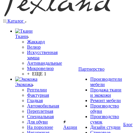
Каталог
Ткани
Жаккард
Велюр
Искусственная
замша
Антивандальные
Микровелюр
Партнерство
+ ЕЩЕ 1
Производители
Экокожа
мебели
Рептилии
Продажа ткани
Фактурная
и экокожи
Гладкая
Ремонт мебели
Автомобильная
Производство
Переплетная
обуви
Специальная
Производство
Для обуви
сумок
Блог
На поролоне
Акции
Дизайн студии
Негорючая
Стеновые