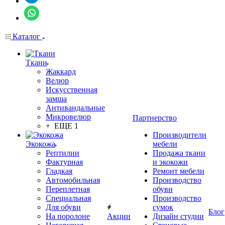
Каталог
Ткани
Жаккард
Велюр
Искусственная
замша
Антивандальные
Микровелюр
Партнерство
+ ЕЩЕ 1
Производители
Экокожа
мебели
Рептилии
Продажа ткани
Фактурная
и экокожи
Гладкая
Ремонт мебели
Автомобильная
Производство
Переплетная
обуви
Специальная
Производство
Для обуви
сумок
Блог
На поролоне
Акции
Дизайн студии