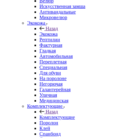
Велюр
Искусственная замша
Антивандальные
Микровелюр
Экокожа
Назад
Экокожа
Рептилии
Фактурная
Гладкая
Автомобильная
Переплетная
Специальная
Для обуви
На поролоне
Негорючая
Галантерейная
Уличная
Медицинская
Комплектующие
Назад
Комплектующие
Поролон
Клей
Спанбонд