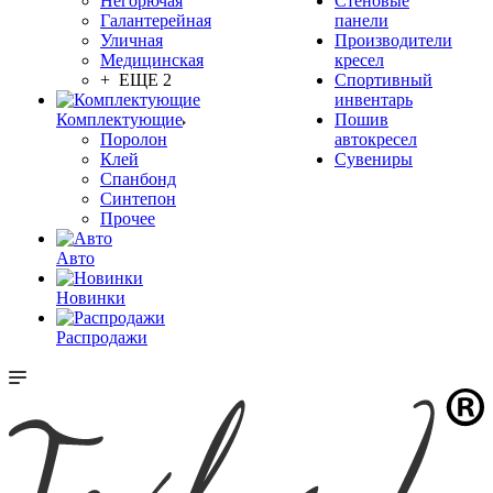
Негорючая
Стеновые
Галантерейная
панели
Уличная
Производители
Медицинская
кресел
+ ЕЩЕ 2
Спортивный
инвентарь
Комплектующие
Пошив
Поролон
автокресел
Клей
Сувениры
Спанбонд
Синтепон
Прочее
Авто
Новинки
Распродажи