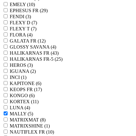
EMELY (
10
)
EPHESUS FR (
29
)
FENDI (
3
)
FLEXY D (
7
)
FLEXY T (
7
)
FLORA (
4
)
GALATA FR (
12
)
GLOSSY SAVANA (
4
)
HALIKARNAS FR (
43
)
HALIKARNAS FR-5 (
25
)
HEROS (
3
)
IGUANA (
2
)
INCI (
1
)
KAPITONE (
6
)
KEOPS FR (
17
)
KONGO (
6
)
KORTEX (
11
)
LUNA (
4
)
MALLY (
5
)
MATRIXMAT (
8
)
MATRIXSHINE (
1
)
NAUTIFLEX FR (
10
)