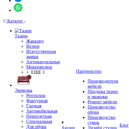
Каталог
Ткани
Жаккард
Велюр
Искусственная
замша
Антивандальные
Микровелюр
Партнерство
+ ЕЩЕ 1
Производители
мебели
Экокожа
Продажа ткани
Рептилии
и экокожи
Фактурная
Ремонт мебели
Гладкая
Производство
Автомобильная
обуви
Переплетная
Производство
Специальная
сумок
Блог
Для обуви
Акции
Дизайн студии