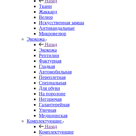
Назад
Ткани
Жаккард
Велюр
Искусственная замша
Антивандальные
Микровелюр
Экокожа
Назад
Экокожа
Рептилии
Фактурная
Гладкая
Автомобильная
Переплетная
Специальная
Для обуви
На поролоне
Негорючая
Галантерейная
Уличная
Медицинская
Комплектующие
Назад
Комплектующие