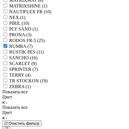
MATRIXMAT (
8
)
MATRIXSHINE (
1
)
NAUTIFLEX FR (
10
)
NEX (
1
)
PIRIL (
10
)
PLY SAND (
1
)
PRONA (
3
)
RODOS FR-5 (
25
)
RUMBA (
7
)
RUSTIK PES (
11
)
SANCHO (
16
)
SCARLET (
9
)
SPRINTER (
7
)
TERRY (
4
)
TR STOCKON (
19
)
ZEBRA (
1
)
Показать все
Цвет
Показать все
Цвет
Очистить фильтр