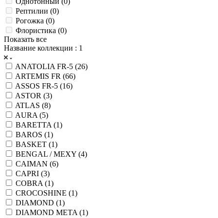
Однотонный (
0
)
Рептилии (
0
)
Рогожка (
0
)
Флористика (
0
)
Показать все
Название коллекции
: 1
ANATOLIA FR-5 (
26
)
ARTEMIS FR (
66
)
ASSOS FR-5 (
16
)
ASTOR (
3
)
ATLAS (
8
)
AURA (
5
)
BARETTA (
1
)
BAROS (
1
)
BASKET (
1
)
BENGAL / MEXY (
4
)
CAIMAN (
6
)
CAPRI (
3
)
COBRA (
1
)
CROCOSHINE (
1
)
DIAMOND (
1
)
DIAMOND META (
1
)