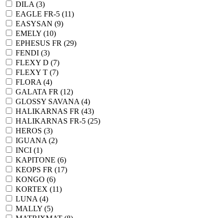
DILA (
3
)
EAGLE FR-5 (
11
)
EASYSAN (
9
)
EMELY (
10
)
EPHESUS FR (
29
)
FENDI (
3
)
FLEXY D (
7
)
FLEXY T (
7
)
FLORA (
4
)
GALATA FR (
12
)
GLOSSY SAVANA (
4
)
HALIKARNAS FR (
43
)
HALIKARNAS FR-5 (
25
)
HEROS (
3
)
IGUANA (
2
)
INCI (
1
)
KAPITONE (
6
)
KEOPS FR (
17
)
KONGO (
6
)
KORTEX (
11
)
LUNA (
4
)
MALLY (
5
)