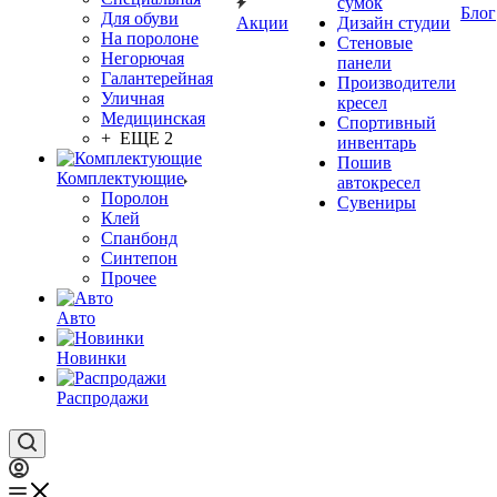
сумок
Блог
Для обуви
Акции
Дизайн студии
На поролоне
Стеновые
Негорючая
панели
Галантерейная
Производители
Уличная
кресел
Медицинская
Спортивный
+ ЕЩЕ 2
инвентарь
Пошив
Комплектующие
автокресел
Поролон
Сувениры
Клей
Спанбонд
Синтепон
Прочее
Авто
Новинки
Распродажи