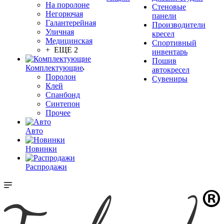
На поролоне
Стеновые
Негорючая
панели
Галантерейная
Производители
Уличная
кресел
Медицинская
Спортивный
+ ЕЩЕ 2
инвентарь
Пошив
Комплектующие
автокресел
Поролон
Сувениры
Клей
Спанбонд
Синтепон
Прочее
Авто
Новинки
Распродажи