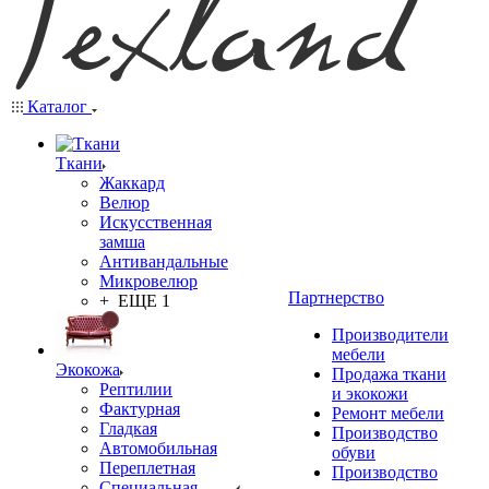
Каталог
Ткани
Жаккард
Велюр
Искусственная
замша
Антивандальные
Микровелюр
Партнерство
+ ЕЩЕ 1
Производители
мебели
Экокожа
Продажа ткани
Рептилии
и экокожи
Фактурная
Ремонт мебели
Гладкая
Производство
Автомобильная
обуви
Переплетная
Производство
Специальная