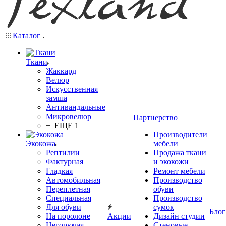
Каталог
Ткани
Жаккард
Велюр
Искусственная
замша
Антивандальные
Микровелюр
Партнерство
+ ЕЩЕ 1
Производители
Экокожа
мебели
Рептилии
Продажа ткани
Фактурная
и экокожи
Гладкая
Ремонт мебели
Автомобильная
Производство
Переплетная
обуви
Специальная
Производство
Для обуви
сумок
Блог
На поролоне
Акции
Дизайн студии
Негорючая
Стеновые