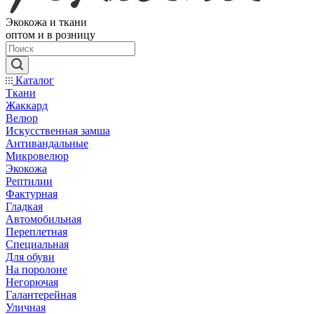
Экокожа и ткани
оптом и в розницу
Каталог
Ткани
Жаккард
Велюр
Искусственная замша
Антивандальные
Микровелюр
Экокожа
Рептилии
Фактурная
Гладкая
Автомобильная
Переплетная
Специальная
Для обуви
На поролоне
Негорючая
Галантерейная
Уличная