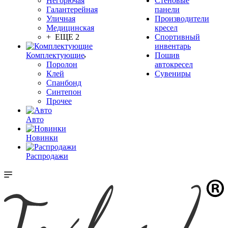
Негорючая
Стеновые
Галантерейная
панели
Уличная
Производители
Медицинская
кресел
+ ЕЩЕ 2
Спортивный
инвентарь
Комплектующие
Пошив
Поролон
автокресел
Клей
Сувениры
Спанбонд
Синтепон
Прочее
Авто
Новинки
Распродажи