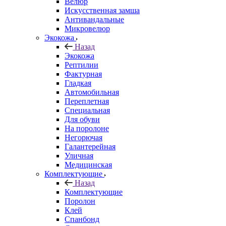
Велюр
Искусственная замша
Антивандальные
Микровелюр
Экокожа
Назад
Экокожа
Рептилии
Фактурная
Гладкая
Автомобильная
Переплетная
Специальная
Для обуви
На поролоне
Негорючая
Галантерейная
Уличная
Медицинская
Комплектующие
Назад
Комплектующие
Поролон
Клей
Спанбонд