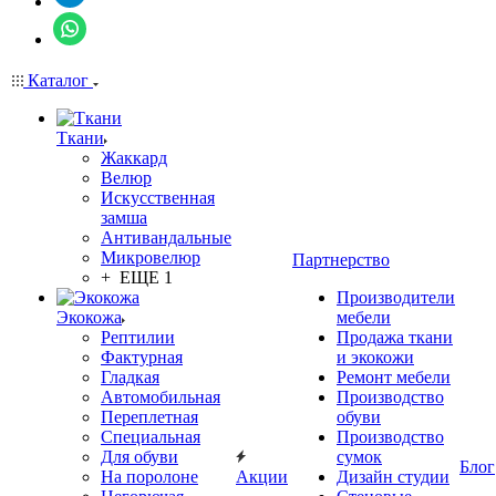
Каталог
Ткани
Жаккард
Велюр
Искусственная
замша
Антивандальные
Микровелюр
Партнерство
+ ЕЩЕ 1
Производители
Экокожа
мебели
Рептилии
Продажа ткани
Фактурная
и экокожи
Гладкая
Ремонт мебели
Автомобильная
Производство
Переплетная
обуви
Специальная
Производство
Для обуви
сумок
Блог
На поролоне
Акции
Дизайн студии