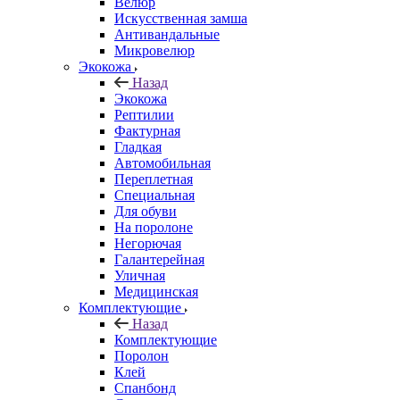
Велюр
Искусственная замша
Антивандальные
Микровелюр
Экокожа
Назад
Экокожа
Рептилии
Фактурная
Гладкая
Автомобильная
Переплетная
Специальная
Для обуви
На поролоне
Негорючая
Галантерейная
Уличная
Медицинская
Комплектующие
Назад
Комплектующие
Поролон
Клей
Спанбонд