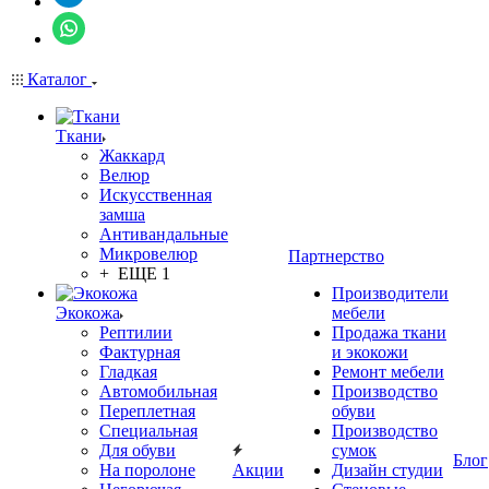
Каталог
Ткани
Жаккард
Велюр
Искусственная
замша
Антивандальные
Микровелюр
Партнерство
+ ЕЩЕ 1
Производители
Экокожа
мебели
Рептилии
Продажа ткани
Фактурная
и экокожи
Гладкая
Ремонт мебели
Автомобильная
Производство
Переплетная
обуви
Специальная
Производство
Для обуви
сумок
Блог
На поролоне
Акции
Дизайн студии