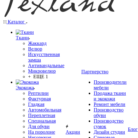
Каталог
Ткани
Жаккард
Велюр
Искусственная
замша
Антивандальные
Микровелюр
Партнерство
+ ЕЩЕ 1
Производители
Экокожа
мебели
Рептилии
Продажа ткани
Фактурная
и экокожи
Гладкая
Ремонт мебели
Автомобильная
Производство
Переплетная
обуви
Специальная
Производство
Для обуви
сумок
Блог
На поролоне
Акции
Дизайн студии
Негорючая
Стеновые