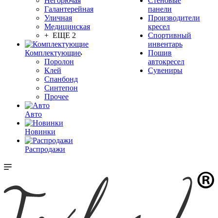
Негорючая
Стеновые
Галантерейная
панели
Уличная
Производители
Медицинская
кресел
+ ЕЩЕ 2
Спортивный
инвентарь
Комплектующие
Пошив
Поролон
автокресел
Клей
Сувениры
Спанбонд
Синтепон
Прочее
Авто
Новинки
Распродажи