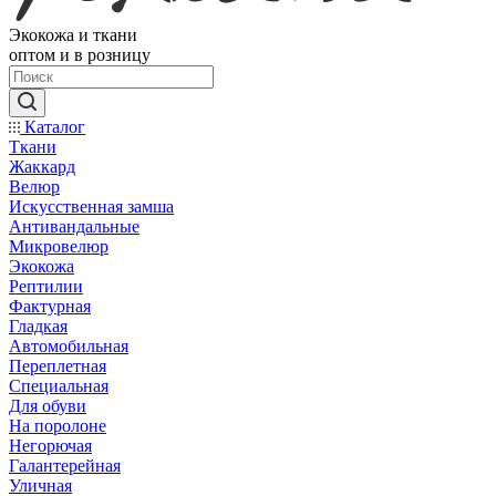
Экокожа и ткани
оптом и в розницу
Каталог
Ткани
Жаккард
Велюр
Искусственная замша
Антивандальные
Микровелюр
Экокожа
Рептилии
Фактурная
Гладкая
Автомобильная
Переплетная
Специальная
Для обуви
На поролоне
Негорючая
Галантерейная
Уличная