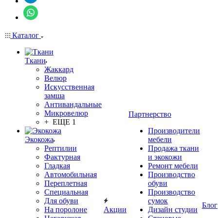
Каталог
Ткани
Жаккард
Велюр
Искусственная
замша
Антивандальные
Микровелюр
Партнерство
+ ЕЩЕ 1
Производители
Экокожа
мебели
Рептилии
Продажа ткани
Фактурная
и экокожи
Гладкая
Ремонт мебели
Автомобильная
Производство
Переплетная
обуви
Специальная
Производство
Для обуви
сумок
Блог
На поролоне
Акции
Дизайн студии