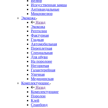
Велюр
Искусственная замша
Антивандальные
Микровелюр
Экокожа
Назад
Экокожа
Рептилии
Фактурная
Гладкая
Автомобильная
Переплетная
Специальная
Для обуви
На поролоне
Негорючая
Галантерейная
Уличная
Медицинская
Комплектующие
Назад
Комплектующие
Поролон
Клей
Спанбонд