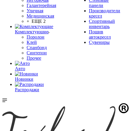
Негорючая
Стеновые
Галантерейная
панели
Уличная
Производители
Медицинская
кресел
+ ЕЩЕ 2
Спортивный
инвентарь
Комплектующие
Пошив
Поролон
автокресел
Клей
Сувениры
Спанбонд
Синтепон
Прочее
Авто
Новинки
Распродажи