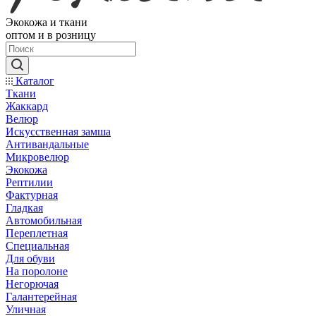
Экокожа и ткани
оптом и в розницу
Каталог
Ткани
Жаккард
Велюр
Искусственная замша
Антивандальные
Микровелюр
Экокожа
Рептилии
Фактурная
Гладкая
Автомобильная
Переплетная
Специальная
Для обуви
На поролоне
Негорючая
Галантерейная
Уличная