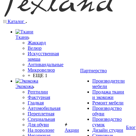
Каталог
Ткани
Жаккард
Велюр
Искусственная
замша
Антивандальные
Микровелюр
Партнерство
+ ЕЩЕ 1
Производители
Экокожа
мебели
Рептилии
Продажа ткани
Фактурная
и экокожи
Гладкая
Ремонт мебели
Автомобильная
Производство
Переплетная
обуви
Специальная
Производство
Для обуви
сумок
Блог
На поролоне
Акции
Дизайн студии
Негорючая
Стеновые