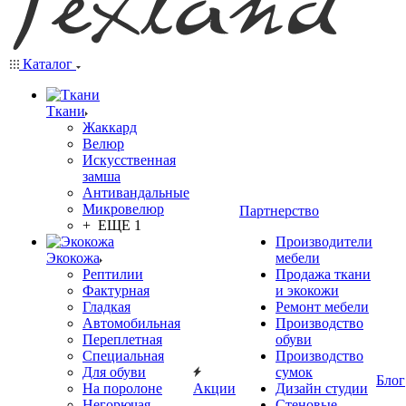
Каталог
Ткани
Жаккард
Велюр
Искусственная
замша
Антивандальные
Микровелюр
Партнерство
+ ЕЩЕ 1
Производители
Экокожа
мебели
Рептилии
Продажа ткани
Фактурная
и экокожи
Гладкая
Ремонт мебели
Автомобильная
Производство
Переплетная
обуви
Специальная
Производство
Для обуви
сумок
Блог
На поролоне
Акции
Дизайн студии
Негорючая
Стеновые