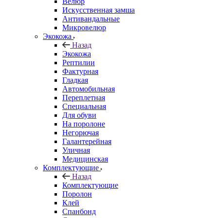
Велюр
Искусственная замша
Антивандальные
Микровелюр
Экокожа
Назад
Экокожа
Рептилии
Фактурная
Гладкая
Автомобильная
Переплетная
Специальная
Для обуви
На поролоне
Негорючая
Галантерейная
Уличная
Медицинская
Комплектующие
Назад
Комплектующие
Поролон
Клей
Спанбонд