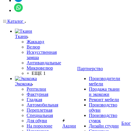
Каталог
Ткани
Жаккард
Велюр
Искусственная
замша
Антивандальные
Микровелюр
Партнерство
+ ЕЩЕ 1
Производители
Экокожа
мебели
Рептилии
Продажа ткани
Фактурная
и экокожи
Гладкая
Ремонт мебели
Автомобильная
Производство
Переплетная
обуви
Специальная
Производство
Для обуви
сумок
Блог
На поролоне
Акции
Дизайн студии