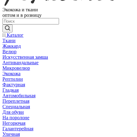
Экокожа и ткани
оптом и в розницу
Каталог
Ткани
Жаккард
Велюр
Искусственная замша
Антивандальные
Микровелюр
Экокожа
Рептилии
Фактурная
Гладкая
Автомобильная
Переплетная
Специальная
Для обуви
На поролоне
Негорючая
Галантерейная
Уличная