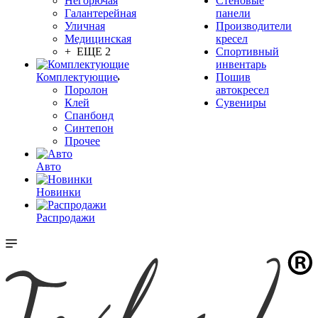
Негорючая
Стеновые
Галантерейная
панели
Уличная
Производители
Медицинская
кресел
+ ЕЩЕ 2
Спортивный
инвентарь
Комплектующие
Пошив
Поролон
автокресел
Клей
Сувениры
Спанбонд
Синтепон
Прочее
Авто
Новинки
Распродажи