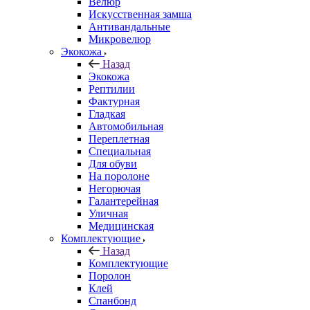
Велюр
Искусственная замша
Антивандальные
Микровелюр
Экокожа
Назад
Экокожа
Рептилии
Фактурная
Гладкая
Автомобильная
Переплетная
Специальная
Для обуви
На поролоне
Негорючая
Галантерейная
Уличная
Медицинская
Комплектующие
Назад
Комплектующие
Поролон
Клей
Спанбонд