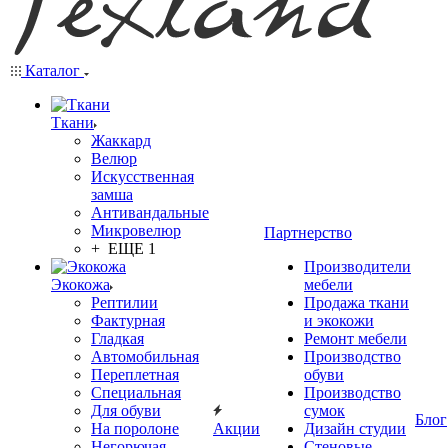
Каталог
Ткани
Жаккард
Велюр
Искусственная
замша
Антивандальные
Микровелюр
Партнерство
+ ЕЩЕ 1
Производители
Экокожа
мебели
Рептилии
Продажа ткани
Фактурная
и экокожи
Гладкая
Ремонт мебели
Автомобильная
Производство
Переплетная
обуви
Специальная
Производство
Для обуви
сумок
Блог
На поролоне
Акции
Дизайн студии
Негорючая
Стеновые