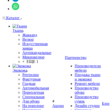
Каталог
Ткани
Жаккард
Велюр
Искусственная
замша
Антивандальные
Микровелюр
Партнерство
+ ЕЩЕ 1
Производители
Экокожа
мебели
Рептилии
Продажа ткани
Фактурная
и экокожи
Гладкая
Ремонт мебели
Автомобильная
Производство
Переплетная
обуви
Специальная
Производство
Для обуви
сумок
Блог
На поролоне
Акции
Дизайн студии