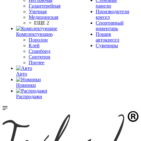
Негорючая
Стеновые
Галантерейная
панели
Уличная
Производители
Медицинская
кресел
+ ЕЩЕ 2
Спортивный
инвентарь
Комплектующие
Пошив
Поролон
автокресел
Клей
Сувениры
Спанбонд
Синтепон
Прочее
Авто
Новинки
Распродажи