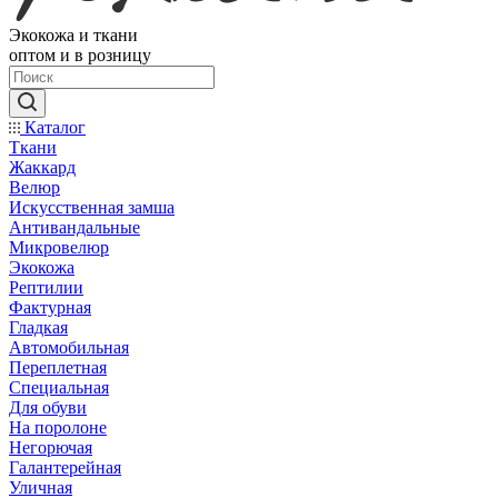
Экокожа и ткани
оптом и в розницу
Каталог
Ткани
Жаккард
Велюр
Искусственная замша
Антивандальные
Микровелюр
Экокожа
Рептилии
Фактурная
Гладкая
Автомобильная
Переплетная
Специальная
Для обуви
На поролоне
Негорючая
Галантерейная
Уличная