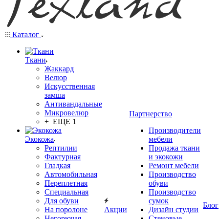
Каталог
Ткани
Жаккард
Велюр
Искусственная
замша
Антивандальные
Микровелюр
Партнерство
+ ЕЩЕ 1
Производители
Экокожа
мебели
Рептилии
Продажа ткани
Фактурная
и экокожи
Гладкая
Ремонт мебели
Автомобильная
Производство
Переплетная
обуви
Специальная
Производство
Для обуви
сумок
Блог
На поролоне
Акции
Дизайн студии
Негорючая
Стеновые