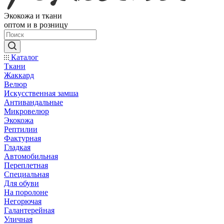
Экокожа и ткани
оптом и в розницу
Каталог
Ткани
Жаккард
Велюр
Искусственная замша
Антивандальные
Микровелюр
Экокожа
Рептилии
Фактурная
Гладкая
Автомобильная
Переплетная
Специальная
Для обуви
На поролоне
Негорючая
Галантерейная
Уличная