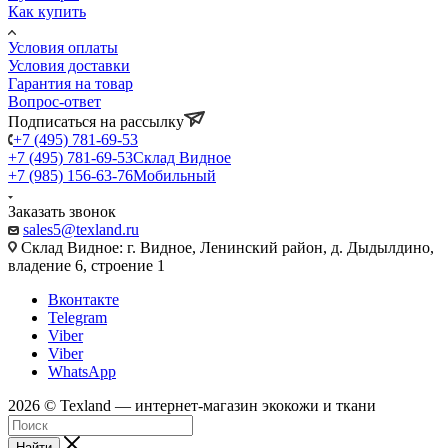
Как купить
Условия оплаты
Условия доставки
Гарантия на товар
Вопрос-ответ
Подписаться на рассылку
+7 (495) 781-69-53
+7 (495) 781-69-53
Склад Видное
+7 (985) 156-63-76
Мобильный
Заказать звонок
sales5@texland.ru
Склад Видное: г. Видное, Ленинский район, д. Дыдылдино,
владение 6, строение 1
Вконтакте
Telegram
Viber
Viber
WhatsApp
2026 © Texland — интернет-магазин экокожи и ткани
Найти