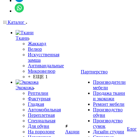
Каталог
Ткани
Жаккард
Велюр
Искусственная
замша
Антивандальные
Микровелюр
Партнерство
+ ЕЩЕ 1
Производители
Экокожа
мебели
Рептилии
Продажа ткани
Фактурная
и экокожи
Гладкая
Ремонт мебели
Автомобильная
Производство
Переплетная
обуви
Специальная
Производство
Для обуви
сумок
Блог
На поролоне
Акции
Дизайн студии