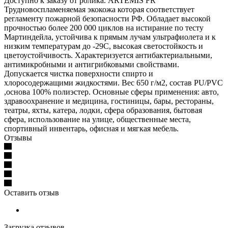
Доступно к заказу от ролика. ARTEMIS FR
Трудновоспламеняемая экокожа которая соответствует
регламенту пожарной безопасности РФ. Обладает высокой
прочностью более 200 000 циклов на истирание по тесту
Мартиндейла, устойчива к прямым лучам ультрафиолета и к
низким температурам до -29C, высокая светостойкость и
цветоустойчивость. Характеризуется антибактериальными,
антимикробными и антигрибковыми свойствами.
Допускается чистка поверхности спирто и
хлоросодержащими жидкостями. Вес 650 г/м2, состав PU/PVC
,основа 100% полиэстер. Основные сферы применения: авто,
здравоохранение и медицина, гостиницы, бары, рестораны,
театры, яхты, катера, лодки, сфера образования, бытовая
сфера, использование на улице, общественные места,
спортивный инвентарь, офисная и мягкая мебель.
Отзывы
Оставить отзыв
Загрузка отзывов...