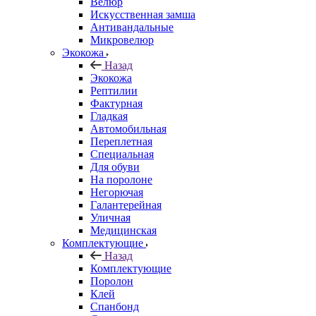
Велюр
Искусственная замша
Антивандальные
Микровелюр
Экокожа
Назад
Экокожа
Рептилии
Фактурная
Гладкая
Автомобильная
Переплетная
Специальная
Для обуви
На поролоне
Негорючая
Галантерейная
Уличная
Медицинская
Комплектующие
Назад
Комплектующие
Поролон
Клей
Спанбонд