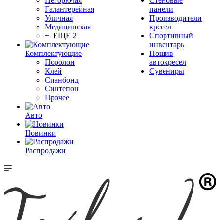
Негорючая
Стеновые
Галантерейная
панели
Уличная
Производители
Медицинская
кресел
+ ЕЩЕ 2
Спортивный
инвентарь
Комплектующие
Пошив
Поролон
автокресел
Клей
Сувениры
Спанбонд
Синтепон
Прочее
Авто
Новинки
Распродажи