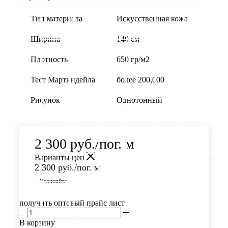
Тип материала
Искусственная кожа
Ширина
140 см
Плотность
650 гр/м2
Тест Мартиндейла
более 200,000
Рисунок
Однотонный
2 300
руб.
/пог. м
Варианты цен
2 300
руб.
/пог. м
Уточняйте
получить оптовый прайс лист
В корзину