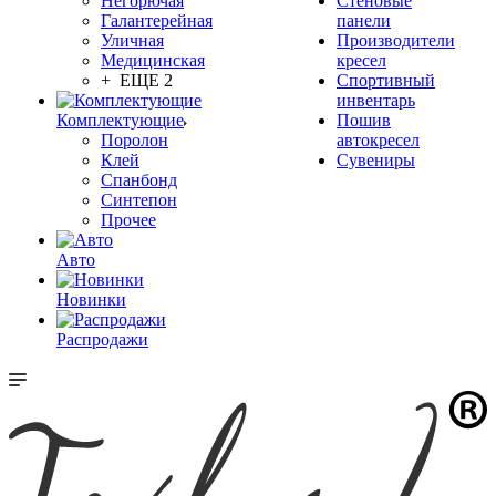
Негорючая
Стеновые
Галантерейная
панели
Уличная
Производители
Медицинская
кресел
+ ЕЩЕ 2
Спортивный
инвентарь
Комплектующие
Пошив
Поролон
автокресел
Клей
Сувениры
Спанбонд
Синтепон
Прочее
Авто
Новинки
Распродажи