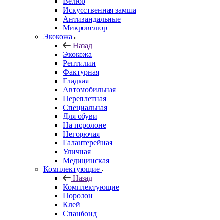
Велюр
Искусственная замша
Антивандальные
Микровелюр
Экокожа
Назад
Экокожа
Рептилии
Фактурная
Гладкая
Автомобильная
Переплетная
Специальная
Для обуви
На поролоне
Негорючая
Галантерейная
Уличная
Медицинская
Комплектующие
Назад
Комплектующие
Поролон
Клей
Спанбонд