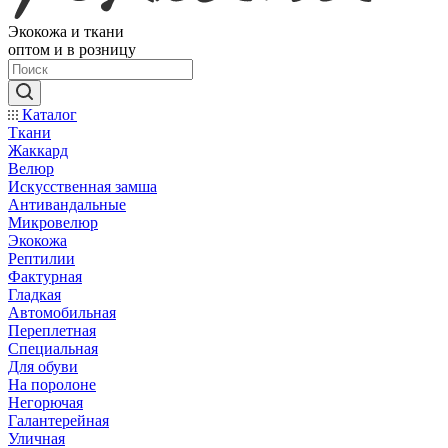
Экокожа и ткани
оптом и в розницу
Каталог
Ткани
Жаккард
Велюр
Искусственная замша
Антивандальные
Микровелюр
Экокожа
Рептилии
Фактурная
Гладкая
Автомобильная
Переплетная
Специальная
Для обуви
На поролоне
Негорючая
Галантерейная
Уличная