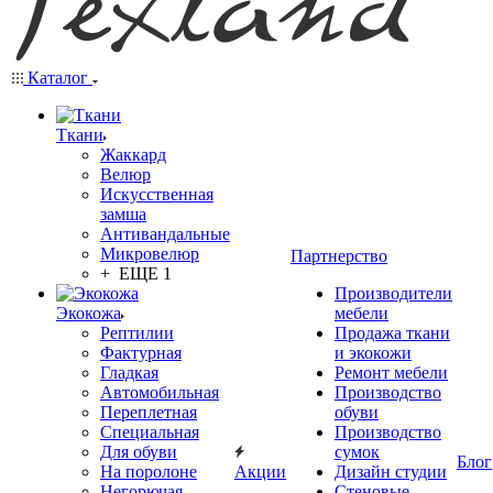
Каталог
Ткани
Жаккард
Велюр
Искусственная
замша
Антивандальные
Микровелюр
Партнерство
+ ЕЩЕ 1
Производители
Экокожа
мебели
Рептилии
Продажа ткани
Фактурная
и экокожи
Гладкая
Ремонт мебели
Автомобильная
Производство
Переплетная
обуви
Специальная
Производство
Для обуви
сумок
Блог
На поролоне
Акции
Дизайн студии
Негорючая
Стеновые