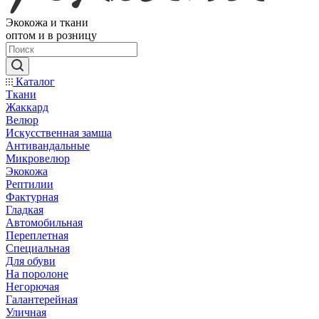
Экокожа и ткани
оптом и в розницу
Каталог
Ткани
Жаккард
Велюр
Искусственная замша
Антивандальные
Микровелюр
Экокожа
Рептилии
Фактурная
Гладкая
Автомобильная
Переплетная
Специальная
Для обуви
На поролоне
Негорючая
Галантерейная
Уличная