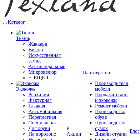
Каталог
Ткани
Жаккард
Велюр
Искусственная
замша
Антивандальные
Микровелюр
Партнерство
+ ЕЩЕ 1
Производители
Экокожа
мебели
Рептилии
Продажа ткани
Фактурная
и экокожи
Гладкая
Ремонт мебели
Автомобильная
Производство
Переплетная
обуви
Специальная
Производство
Для обуви
сумок
Блог
На поролоне
Акции
Дизайн студии
Негорючая
Стеновые