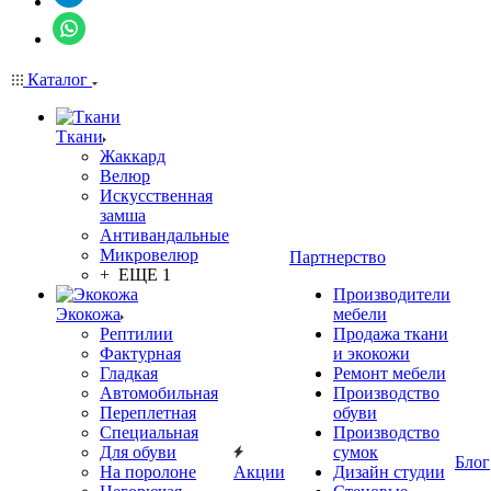
Каталог
Ткани
Жаккард
Велюр
Искусственная
замша
Антивандальные
Микровелюр
Партнерство
+ ЕЩЕ 1
Производители
Экокожа
мебели
Рептилии
Продажа ткани
Фактурная
и экокожи
Гладкая
Ремонт мебели
Автомобильная
Производство
Переплетная
обуви
Специальная
Производство
Для обуви
сумок
Блог
На поролоне
Акции
Дизайн студии