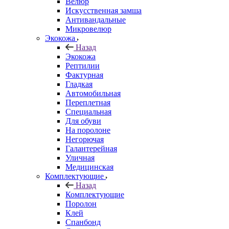
Велюр
Искусственная замша
Антивандальные
Микровелюр
Экокожа
Назад
Экокожа
Рептилии
Фактурная
Гладкая
Автомобильная
Переплетная
Специальная
Для обуви
На поролоне
Негорючая
Галантерейная
Уличная
Медицинская
Комплектующие
Назад
Комплектующие
Поролон
Клей
Спанбонд