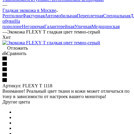
—
Гладкая экокожа в Москве
Рептилии
Фактурная
Автомобильная
Переплетная
Специальная
Д
обуви
На
поролоне
Негорючая
Галантерейная
Уличная
Медицинская
—
Экокожа FLEXY T гладкая цвет темно-серый
Хит
Отложить
Сравнить
Артикул:
FLEXY T 1118
Внимание! Реальный цвет ткани и кожи может отличаться по
тону в зависимости от настроек вашего монитора!
Другие цвета