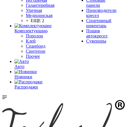
Негорючая
Стеновые
Галантерейная
панели
Уличная
Производители
Медицинская
кресел
+ ЕЩЕ 2
Спортивный
инвентарь
Комплектующие
Пошив
Поролон
автокресел
Клей
Сувениры
Спанбонд
Синтепон
Прочее
Авто
Новинки
Распродажи