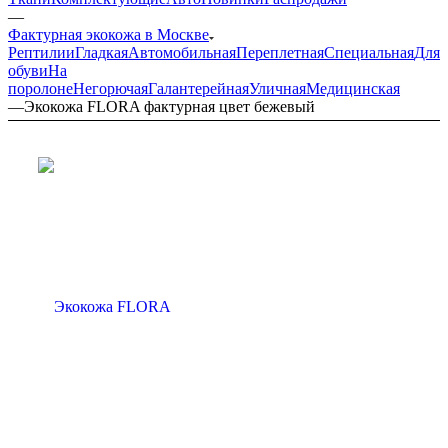
—
Фактурная экокожа в Москве
Рептилии
Гладкая
Автомобильная
Переплетная
Специальная
Для
обуви
На
поролоне
Негорючая
Галантерейная
Уличная
Медицинская
—
Экокожа FLORA фактурная цвет бежевый