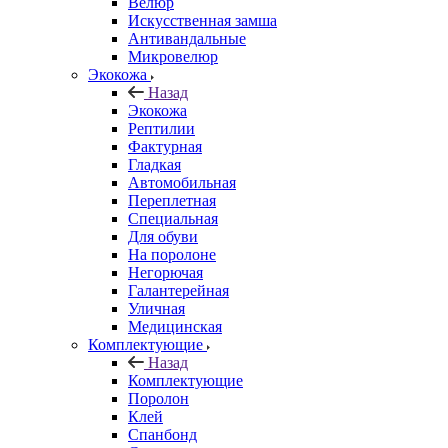
Велюр
Искусственная замша
Антивандальные
Микровелюр
Экокожа
Назад
Экокожа
Рептилии
Фактурная
Гладкая
Автомобильная
Переплетная
Специальная
Для обуви
На поролоне
Негорючая
Галантерейная
Уличная
Медицинская
Комплектующие
Назад
Комплектующие
Поролон
Клей
Спанбонд