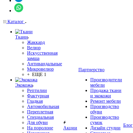
Каталог
Ткани
Жаккард
Велюр
Искусственная
замша
Антивандальные
Микровелюр
Партнерство
+ ЕЩЕ 1
Производители
Экокожа
мебели
Рептилии
Продажа ткани
Фактурная
и экокожи
Гладкая
Ремонт мебели
Автомобильная
Производство
Переплетная
обуви
Специальная
Производство
Для обуви
сумок
Блог
На поролоне
Акции
Дизайн студии