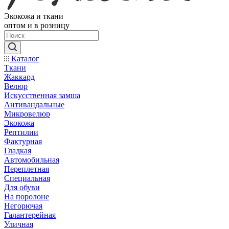
Экокожа и ткани
оптом и в розницу
Каталог
Ткани
Жаккард
Велюр
Искусственная замша
Антивандальные
Микровелюр
Экокожа
Рептилии
Фактурная
Гладкая
Автомобильная
Переплетная
Специальная
Для обуви
На поролоне
Негорючая
Галантерейная
Уличная