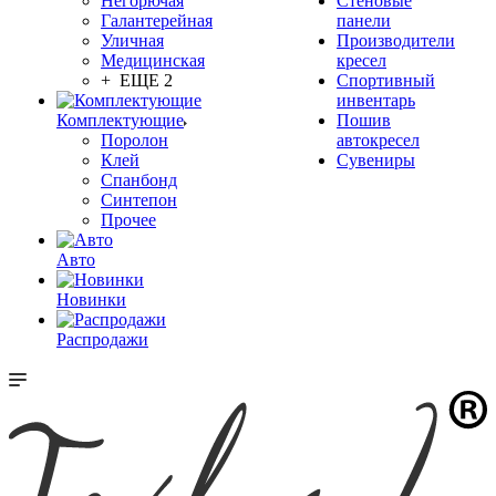
Негорючая
Стеновые
Галантерейная
панели
Уличная
Производители
Медицинская
кресел
+ ЕЩЕ 2
Спортивный
инвентарь
Комплектующие
Пошив
Поролон
автокресел
Клей
Сувениры
Спанбонд
Синтепон
Прочее
Авто
Новинки
Распродажи