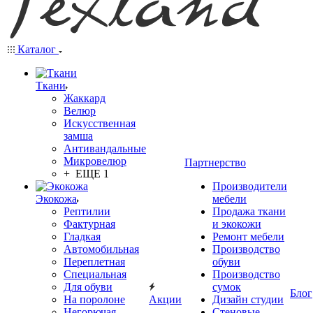
Каталог
Ткани
Жаккард
Велюр
Искусственная
замша
Антивандальные
Микровелюр
Партнерство
+ ЕЩЕ 1
Производители
Экокожа
мебели
Рептилии
Продажа ткани
Фактурная
и экокожи
Гладкая
Ремонт мебели
Автомобильная
Производство
Переплетная
обуви
Специальная
Производство
Для обуви
сумок
Блог
На поролоне
Акции
Дизайн студии
Негорючая
Стеновые