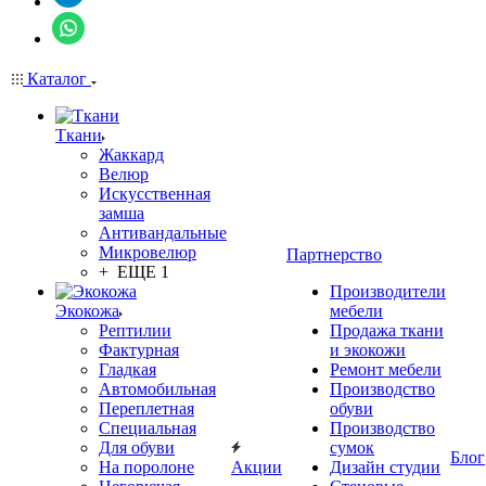
Каталог
Ткани
Жаккард
Велюр
Искусственная
замша
Антивандальные
Микровелюр
Партнерство
+ ЕЩЕ 1
Производители
Экокожа
мебели
Рептилии
Продажа ткани
Фактурная
и экокожи
Гладкая
Ремонт мебели
Автомобильная
Производство
Переплетная
обуви
Специальная
Производство
Для обуви
сумок
Блог
На поролоне
Акции
Дизайн студии