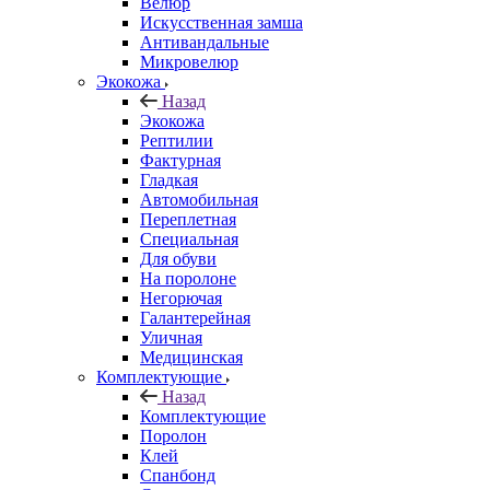
Велюр
Искусственная замша
Антивандальные
Микровелюр
Экокожа
Назад
Экокожа
Рептилии
Фактурная
Гладкая
Автомобильная
Переплетная
Специальная
Для обуви
На поролоне
Негорючая
Галантерейная
Уличная
Медицинская
Комплектующие
Назад
Комплектующие
Поролон
Клей
Спанбонд