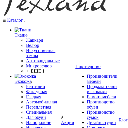
Каталог
Ткани
Жаккард
Велюр
Искусственная
замша
Антивандальные
Микровелюр
Партнерство
+ ЕЩЕ 1
Производители
Экокожа
мебели
Рептилии
Продажа ткани
Фактурная
и экокожи
Гладкая
Ремонт мебели
Автомобильная
Производство
Переплетная
обуви
Специальная
Производство
Для обуви
сумок
Блог
На поролоне
Акции
Дизайн студии
Негорючая
Стеновые