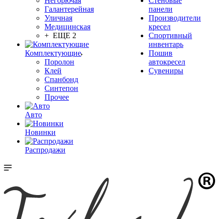
Негорючая
Стеновые
Галантерейная
панели
Уличная
Производители
Медицинская
кресел
+ ЕЩЕ 2
Спортивный
инвентарь
Комплектующие
Пошив
Поролон
автокресел
Клей
Сувениры
Спанбонд
Синтепон
Прочее
Авто
Новинки
Распродажи