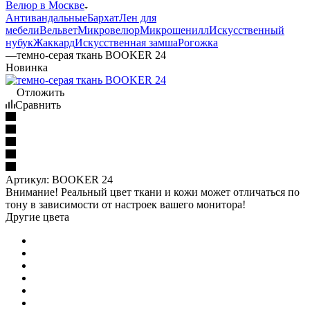
Велюр в Москве
Антивандальные
Бархат
Лен для
мебели
Вельвет
Микровелюр
Микрошенилл
Искусственный
нубук
Жаккард
Искусственная замша
Рогожка
—
темно-серая ткань BOOKER 24
Новинка
Отложить
Сравнить
Артикул:
BOOKER 24
Внимание! Реальный цвет ткани и кожи может отличаться по
тону в зависимости от настроек вашего монитора!
Другие цвета