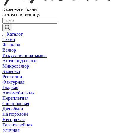
Экокожа и ткани
оптом и в розницу
Каталог
Ткани
Жаккард
Велюр
Искусственная замша
Антивандальные
Микровелюр
Экокожа
Рептилии
Фактурная
Гладкая
Автомобильная
Переплетная
Специальная
Для обуви
На поролоне
Негорючая
Галантерейная
Уличная