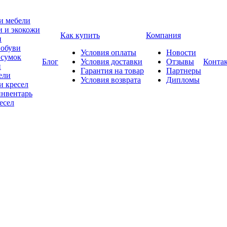
и мебели
и и экокожи
Как купить
Компания
и
 обуви
Условия оплаты
Новости
 сумок
Блог
Условия доставки
Отзывы
Конта
и
Гарантия на товар
Партнеры
ели
Условия возврата
Дипломы
и кресел
нвентарь
есел