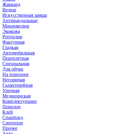
Жаккард
Велюр
Искусственная замша
Антивандальные
Микровелюр
Экокожа
Рептилии
Фактурная
Гладкая
Автомобильная
Переплетная
Специальная
Для обуви
На поролоне
Негорючая
Галантерейная
Уличная
Медицинская
Комплектующие
Поролон
Клей
Спанбонд
Синтепон
Прочее
Авто