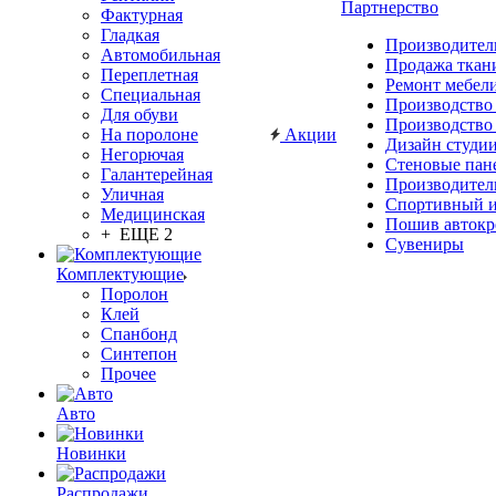
Партнерство
Фактурная
Гладкая
Производител
Автомобильная
Продажа ткан
Переплетная
Ремонт мебел
Специальная
Производство
Для обуви
Производство
На поролоне
Акции
Дизайн студи
Негорючая
Стеновые пан
Галантерейная
Производител
Уличная
Спортивный и
Медицинская
Пошив автокр
+ ЕЩЕ 2
Сувениры
Комплектующие
Поролон
Клей
Спанбонд
Синтепон
Прочее
Авто
Новинки
Распродажи