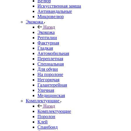
Велюр
Искусственная замша
Антивандальные
Микровелюр
Экокожа
Назад
Экокожа
Рептилии
Фактурная
Гладкая
Автомобильная
Переплетная
Специальная
Для обуви
На поролоне
Негорючая
Галантерейная
Уличная
Медицинская
Комплектующие
Назад
Комплектующие
Поролон
Клей
Спанбонд