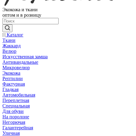
Экокожа и ткани
оптом и в розницу
Каталог
Ткани
Жаккард
Велюр
Искусственная замша
Антивандальные
Микровелюр
Экокожа
Рептилии
Фактурная
Гладкая
Автомобильная
Переплетная
Специальная
Для обуви
На поролоне
Негорючая
Галантерейная
Уличная