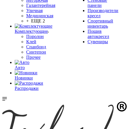
Негорючая
Стеновые
Галантерейная
панели
Уличная
Производители
Медицинская
кресел
+ ЕЩЕ 2
Спортивный
инвентарь
Комплектующие
Пошив
Поролон
автокресел
Клей
Сувениры
Спанбонд
Синтепон
Прочее
Авто
Новинки
Распродажи