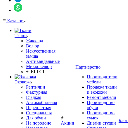
Каталог
Ткани
Жаккард
Велюр
Искусственная
замша
Антивандальные
Микровелюр
Партнерство
+ ЕЩЕ 1
Производители
Экокожа
мебели
Рептилии
Продажа ткани
Фактурная
и экокожи
Гладкая
Ремонт мебели
Автомобильная
Производство
Переплетная
обуви
Специальная
Производство
Для обуви
сумок
Блог
На поролоне
Акции
Дизайн студии