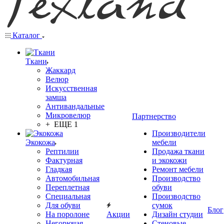
Каталог
Ткани
Жаккард
Велюр
Искусственная
замша
Антивандальные
Микровелюр
Партнерство
+ ЕЩЕ 1
Производители
Экокожа
мебели
Рептилии
Продажа ткани
Фактурная
и экокожи
Гладкая
Ремонт мебели
Автомобильная
Производство
Переплетная
обуви
Специальная
Производство
Для обуви
сумок
Блог
На поролоне
Акции
Дизайн студии
Негорючая
Стеновые