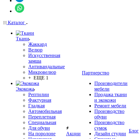
Каталог
Ткани
Жаккард
Велюр
Искусственная
замша
Антивандальные
Микровелюр
Партнерство
+ ЕЩЕ 1
Производители
Экокожа
мебели
Рептилии
Продажа ткани
Фактурная
и экокожи
Гладкая
Ремонт мебели
Автомобильная
Производство
Переплетная
обуви
Специальная
Производство
Для обуви
сумок
Блог
На поролоне
Акции
Дизайн студии