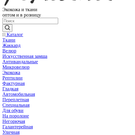
Экокожа и ткани
оптом и в розницу
Каталог
Ткани
Жаккард
Велюр
Искусственная замша
Антивандальные
Микровелюр
Экокожа
Рептилии
Фактурная
Гладкая
Автомобильная
Переплетная
Специальная
Для обуви
На поролоне
Негорючая
Галантерейная
Уличная