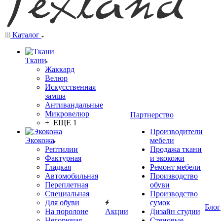
Каталог
Ткани
Жаккард
Велюр
Искусственная
замша
Антивандальные
Микровелюр
Партнерство
+ ЕЩЕ 1
Производители
Экокожа
мебели
Рептилии
Продажа ткани
Фактурная
и экокожи
Гладкая
Ремонт мебели
Автомобильная
Производство
Переплетная
обуви
Специальная
Производство
Для обуви
сумок
Блог
На поролоне
Акции
Дизайн студии
Негорючая
Стеновые