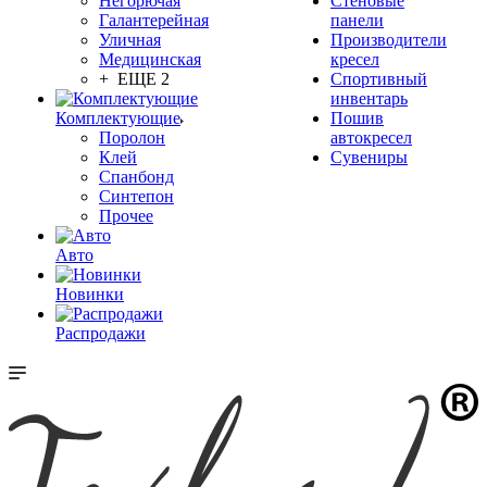
Негорючая
Стеновые
Галантерейная
панели
Уличная
Производители
Медицинская
кресел
+ ЕЩЕ 2
Спортивный
инвентарь
Комплектующие
Пошив
Поролон
автокресел
Клей
Сувениры
Спанбонд
Синтепон
Прочее
Авто
Новинки
Распродажи