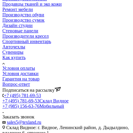
Продавцы тканей и эко кожи
Ремонт мебели
Производство обуви
Производство сумок
Дизайн студии
Стеновые панели
Производители кресел
Спортивный инвентарь
Авточехлы
Сувениры
Как купить
Условия оплаты
Условия доставки
Гарантия на товар
Вопрос-ответ
Подписаться на рассылку
+7 (495) 781-69-53
+7 (495) 781-69-53
Склад Видное
+7 (985) 156-63-76
Мобильный
Заказать звонок
sales5@texland.ru
Склад Видное: г. Видное, Ленинский район, д. Дыдылдино,
владение 6, строение 1