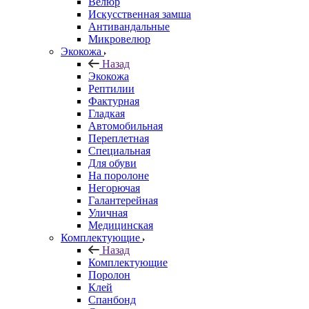
Велюр
Искусственная замша
Антивандальные
Микровелюр
Экокожа
Назад
Экокожа
Рептилии
Фактурная
Гладкая
Автомобильная
Переплетная
Специальная
Для обуви
На поролоне
Негорючая
Галантерейная
Уличная
Медицинская
Комплектующие
Назад
Комплектующие
Поролон
Клей
Спанбонд