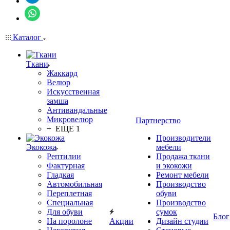
Каталог
Ткани
Жаккард
Велюр
Искусственная
замша
Антивандальные
Микровелюр
Партнерство
+ ЕЩЕ 1
Производители
Экокожа
мебели
Рептилии
Продажа ткани
Фактурная
и экокожи
Гладкая
Ремонт мебели
Автомобильная
Производство
Переплетная
обуви
Специальная
Производство
Для обуви
сумок
Блог
На поролоне
Акции
Дизайн студии