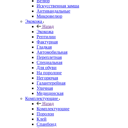
Велюр
Искусственная замша
Антивандальные
Микровелюр
Экокожа
Назад
Экокожа
Рептилии
Фактурная
Гладкая
Автомобильная
Переплетная
Специальная
Для обуви
На поролоне
Негорючая
Галантерейная
Уличная
Медицинская
Комплектующие
Назад
Комплектующие
Поролон
Клей
Спанбонд