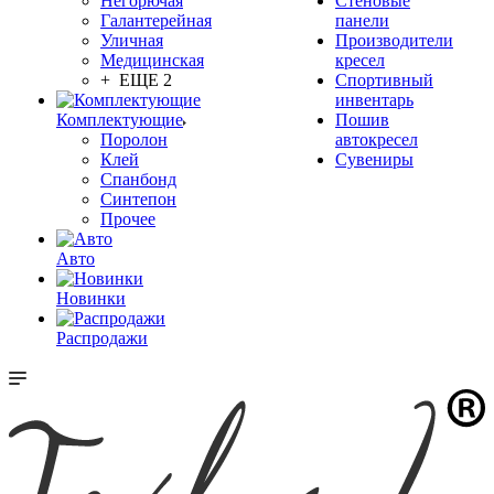
Негорючая
Стеновые
Галантерейная
панели
Уличная
Производители
Медицинская
кресел
+ ЕЩЕ 2
Спортивный
инвентарь
Комплектующие
Пошив
Поролон
автокресел
Клей
Сувениры
Спанбонд
Синтепон
Прочее
Авто
Новинки
Распродажи