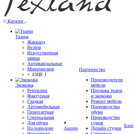
Каталог
Ткани
Жаккард
Велюр
Искусственная
замша
Антивандальные
Микровелюр
Партнерство
+ ЕЩЕ 1
Производители
Экокожа
мебели
Рептилии
Продажа ткани
Фактурная
и экокожи
Гладкая
Ремонт мебели
Автомобильная
Производство
Переплетная
обуви
Специальная
Производство
Для обуви
сумок
Блог
На поролоне
Акции
Дизайн студии
Негорючая
Стеновые