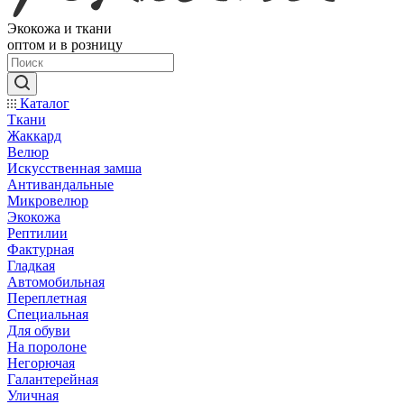
Экокожа и ткани
оптом и в розницу
Каталог
Ткани
Жаккард
Велюр
Искусственная замша
Антивандальные
Микровелюр
Экокожа
Рептилии
Фактурная
Гладкая
Автомобильная
Переплетная
Специальная
Для обуви
На поролоне
Негорючая
Галантерейная
Уличная