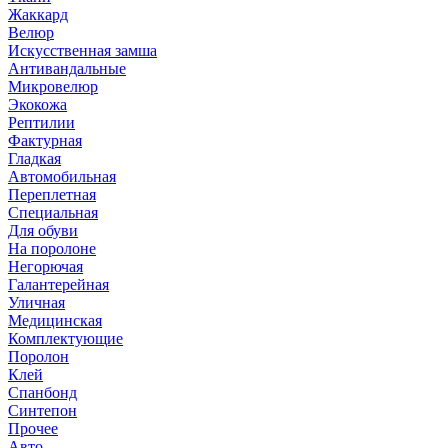
Жаккард
Велюр
Искусственная замша
Антивандальные
Микровелюр
Экокожа
Рептилии
Фактурная
Гладкая
Автомобильная
Переплетная
Специальная
Для обуви
На поролоне
Негорючая
Галантерейная
Уличная
Медицинская
Комплектующие
Поролон
Клей
Спанбонд
Синтепон
Прочее
Авто