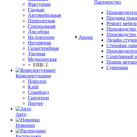
Партнерство
Фактурная
Гладкая
Производител
Автомобильная
Продажа ткан
Переплетная
Ремонт мебел
Специальная
Производство
Для обуви
Производство
На поролоне
Акции
Дизайн студи
Негорючая
Стеновые пан
Галантерейная
Производител
Уличная
Спортивный и
Медицинская
Пошив автокр
+ ЕЩЕ 2
Сувениры
Комплектующие
Поролон
Клей
Спанбонд
Синтепон
Прочее
Авто
Новинки
Распродажи