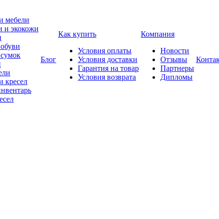
и мебели
и и экокожи
Как купить
Компания
и
 обуви
Условия оплаты
Новости
 сумок
Блог
Условия доставки
Отзывы
Конта
и
Гарантия на товар
Партнеры
ели
Условия возврата
Дипломы
и кресел
нвентарь
есел