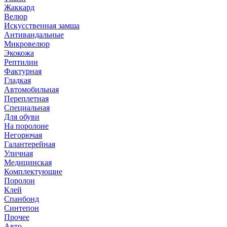
Жаккард
Велюр
Искусственная замша
Антивандальные
Микровелюр
Экокожа
Рептилии
Фактурная
Гладкая
Автомобильная
Переплетная
Специальная
Для обуви
На поролоне
Негорючая
Галантерейная
Уличная
Медицинская
Комплектующие
Поролон
Клей
Спанбонд
Синтепон
Прочее
Авто