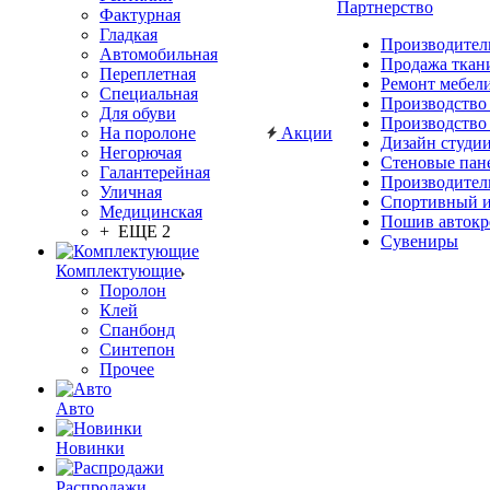
Партнерство
Фактурная
Гладкая
Производител
Автомобильная
Продажа ткан
Переплетная
Ремонт мебел
Специальная
Производство
Для обуви
Производство
На поролоне
Акции
Дизайн студи
Негорючая
Стеновые пан
Галантерейная
Производител
Уличная
Спортивный и
Медицинская
Пошив автокр
+ ЕЩЕ 2
Сувениры
Комплектующие
Поролон
Клей
Спанбонд
Синтепон
Прочее
Авто
Новинки
Распродажи