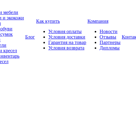
и мебели
и и экокожи
Как купить
Компания
и
 обуви
Условия оплаты
Новости
 сумок
Блог
Условия доставки
Отзывы
Конта
и
Гарантия на товар
Партнеры
ели
Условия возврата
Дипломы
и кресел
нвентарь
есел