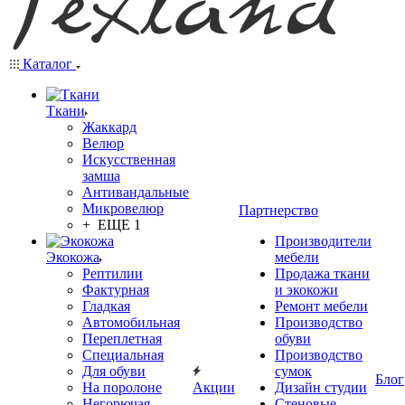
Каталог
Ткани
Жаккард
Велюр
Искусственная
замша
Антивандальные
Микровелюр
Партнерство
+ ЕЩЕ 1
Производители
Экокожа
мебели
Рептилии
Продажа ткани
Фактурная
и экокожи
Гладкая
Ремонт мебели
Автомобильная
Производство
Переплетная
обуви
Специальная
Производство
Для обуви
сумок
Блог
На поролоне
Акции
Дизайн студии
Негорючая
Стеновые