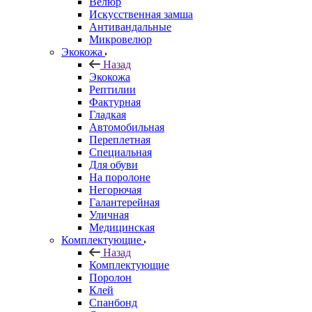
Велюр
Искусственная замша
Антивандальные
Микровелюр
Экокожа
Назад
Экокожа
Рептилии
Фактурная
Гладкая
Автомобильная
Переплетная
Специальная
Для обуви
На поролоне
Негорючая
Галантерейная
Уличная
Медицинская
Комплектующие
Назад
Комплектующие
Поролон
Клей
Спанбонд