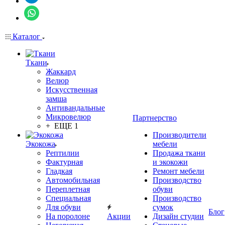
Каталог
Ткани
Жаккард
Велюр
Искусственная
замша
Антивандальные
Микровелюр
Партнерство
+ ЕЩЕ 1
Производители
Экокожа
мебели
Рептилии
Продажа ткани
Фактурная
и экокожи
Гладкая
Ремонт мебели
Автомобильная
Производство
Переплетная
обуви
Специальная
Производство
Для обуви
сумок
Блог
На поролоне
Акции
Дизайн студии