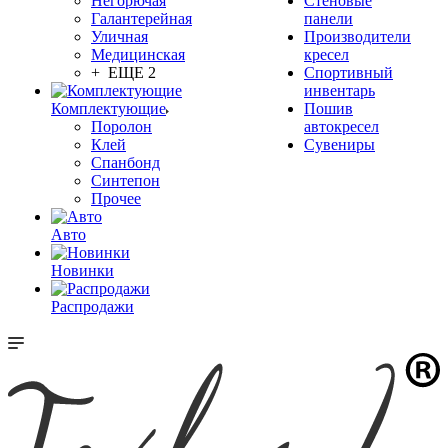
Негорючая
Стеновые
Галантерейная
панели
Уличная
Производители
Медицинская
кресел
+ ЕЩЕ 2
Спортивный
инвентарь
Комплектующие
Пошив
Поролон
автокресел
Клей
Сувениры
Спанбонд
Синтепон
Прочее
Авто
Новинки
Распродажи