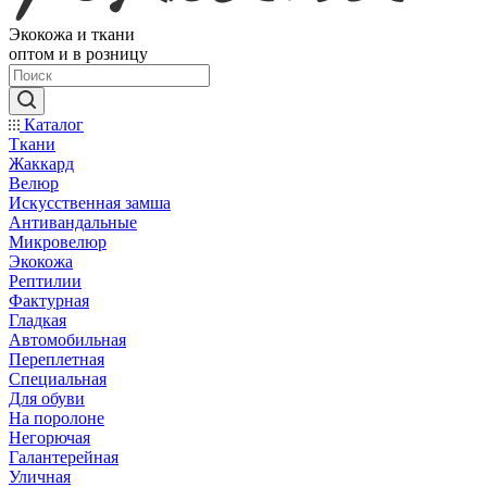
Экокожа и ткани
оптом и в розницу
Каталог
Ткани
Жаккард
Велюр
Искусственная замша
Антивандальные
Микровелюр
Экокожа
Рептилии
Фактурная
Гладкая
Автомобильная
Переплетная
Специальная
Для обуви
На поролоне
Негорючая
Галантерейная
Уличная