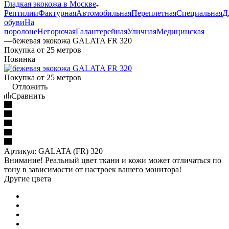
Гладкая экокожа в Москве
Рептилии
Фактурная
Автомобильная
Переплетная
Специальная
Д
обуви
На
поролоне
Негорючая
Галантерейная
Уличная
Медицинская
—
бежевая экокожа GALATA FR 320
Покупка от 25 метров
Новинка
Покупка от 25 метров
Отложить
Сравнить
Артикул:
GALATA (FR) 320
Внимание! Реальный цвет ткани и кожи может отличаться по
тону в зависимости от настроек вашего монитора!
Другие цвета