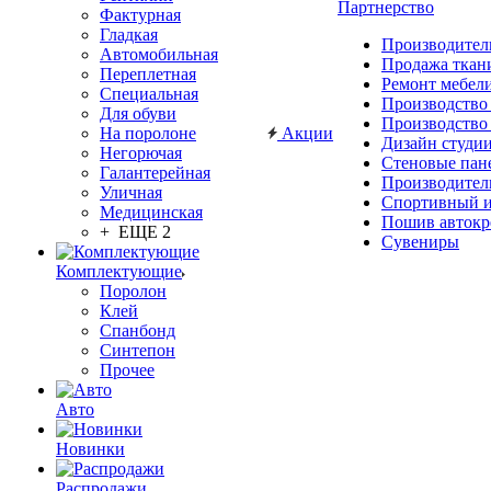
Партнерство
Фактурная
Гладкая
Производител
Автомобильная
Продажа ткан
Переплетная
Ремонт мебел
Специальная
Производство
Для обуви
Производство
На поролоне
Акции
Дизайн студи
Негорючая
Стеновые пан
Галантерейная
Производител
Уличная
Спортивный и
Медицинская
Пошив автокр
+ ЕЩЕ 2
Сувениры
Комплектующие
Поролон
Клей
Спанбонд
Синтепон
Прочее
Авто
Новинки
Распродажи