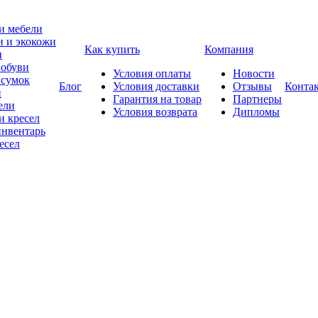
и мебели
и и экокожи
Как купить
Компания
и
 обуви
Условия оплаты
Новости
 сумок
Блог
Условия доставки
Отзывы
Конта
и
Гарантия на товар
Партнеры
ели
Условия возврата
Дипломы
и кресел
нвентарь
есел