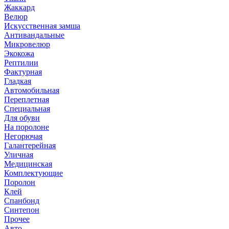
Жаккард
Велюр
Искусственная замша
Антивандальные
Микровелюр
Экокожа
Рептилии
Фактурная
Гладкая
Автомобильная
Переплетная
Специальная
Для обуви
На поролоне
Негорючая
Галантерейная
Уличная
Медицинская
Комплектующие
Поролон
Клей
Спанбонд
Синтепон
Прочее
Авто