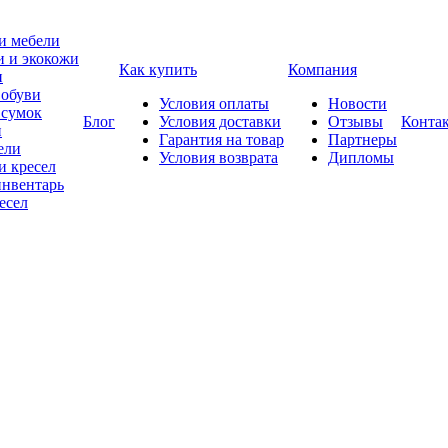
и мебели
и и экокожи
Как купить
Компания
и
 обуви
Условия оплаты
Новости
 сумок
Блог
Условия доставки
Отзывы
Конта
и
Гарантия на товар
Партнеры
ели
Условия возврата
Дипломы
и кресел
нвентарь
есел