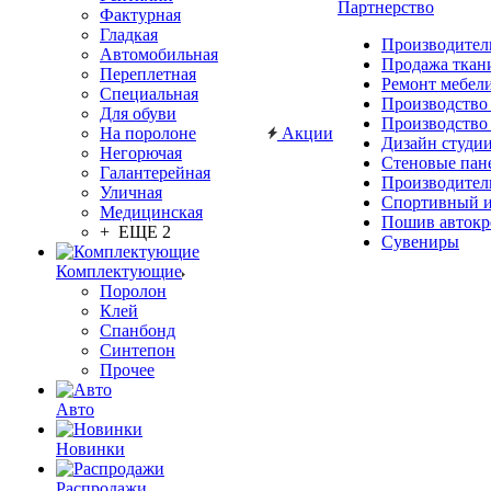
Партнерство
Фактурная
Гладкая
Производител
Автомобильная
Продажа ткан
Переплетная
Ремонт мебел
Специальная
Производство
Для обуви
Производство
На поролоне
Акции
Дизайн студи
Негорючая
Стеновые пан
Галантерейная
Производител
Уличная
Спортивный и
Медицинская
Пошив автокр
+ ЕЩЕ 2
Сувениры
Комплектующие
Поролон
Клей
Спанбонд
Синтепон
Прочее
Авто
Новинки
Распродажи