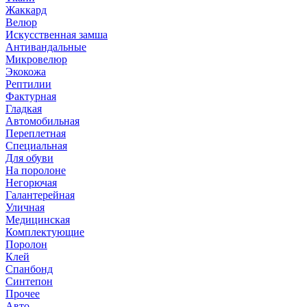
Жаккард
Велюр
Искусственная замша
Антивандальные
Микровелюр
Экокожа
Рептилии
Фактурная
Гладкая
Автомобильная
Переплетная
Специальная
Для обуви
На поролоне
Негорючая
Галантерейная
Уличная
Медицинская
Комплектующие
Поролон
Клей
Спанбонд
Синтепон
Прочее
Авто