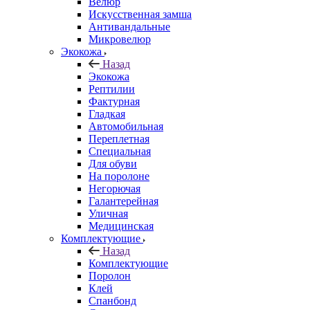
Велюр
Искусственная замша
Антивандальные
Микровелюр
Экокожа
Назад
Экокожа
Рептилии
Фактурная
Гладкая
Автомобильная
Переплетная
Специальная
Для обуви
На поролоне
Негорючая
Галантерейная
Уличная
Медицинская
Комплектующие
Назад
Комплектующие
Поролон
Клей
Спанбонд