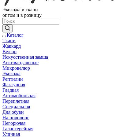
Экокожа и ткани
оптом и в розницу
Каталог
Ткани
Жаккард
Велюр
Искусственная замша
Антивандальные
Микровелюр
Экокожа
Рептилии
Фактурная
Гладкая
Автомобильная
Переплетная
Специальная
Для обуви
На поролоне
Негорючая
Галантерейная
Уличная