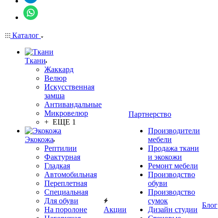
Каталог
Ткани
Жаккард
Велюр
Искусственная
замша
Антивандальные
Микровелюр
Партнерство
+ ЕЩЕ 1
Производители
Экокожа
мебели
Рептилии
Продажа ткани
Фактурная
и экокожи
Гладкая
Ремонт мебели
Автомобильная
Производство
Переплетная
обуви
Специальная
Производство
Для обуви
сумок
Блог
На поролоне
Акции
Дизайн студии