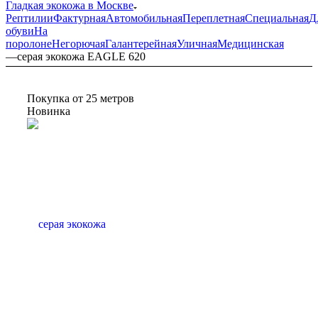
Гладкая экокожа в Москве
Рептилии
Фактурная
Автомобильная
Переплетная
Специальная
Д
обуви
На
поролоне
Негорючая
Галантерейная
Уличная
Медицинская
—
серая экокожа EAGLE 620
Покупка от 25 метров
Новинка