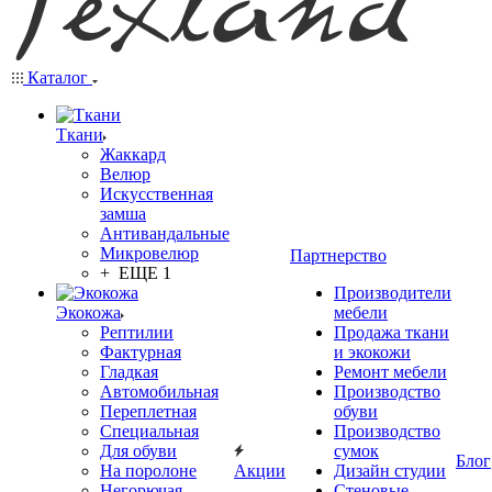
Каталог
Ткани
Жаккард
Велюр
Искусственная
замша
Антивандальные
Микровелюр
Партнерство
+ ЕЩЕ 1
Производители
Экокожа
мебели
Рептилии
Продажа ткани
Фактурная
и экокожи
Гладкая
Ремонт мебели
Автомобильная
Производство
Переплетная
обуви
Специальная
Производство
Для обуви
сумок
Блог
На поролоне
Акции
Дизайн студии
Негорючая
Стеновые