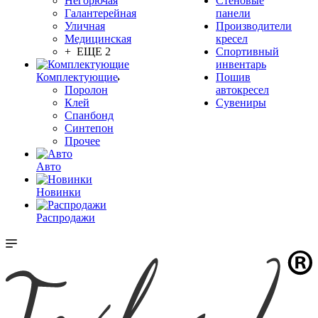
Негорючая
Стеновые
Галантерейная
панели
Уличная
Производители
Медицинская
кресел
+ ЕЩЕ 2
Спортивный
инвентарь
Комплектующие
Пошив
Поролон
автокресел
Клей
Сувениры
Спанбонд
Синтепон
Прочее
Авто
Новинки
Распродажи