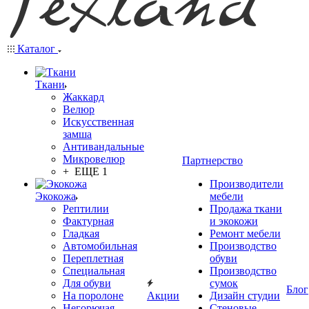
Каталог
Ткани
Жаккард
Велюр
Искусственная
замша
Антивандальные
Микровелюр
Партнерство
+ ЕЩЕ 1
Производители
Экокожа
мебели
Рептилии
Продажа ткани
Фактурная
и экокожи
Гладкая
Ремонт мебели
Автомобильная
Производство
Переплетная
обуви
Специальная
Производство
Для обуви
сумок
Блог
На поролоне
Акции
Дизайн студии
Негорючая
Стеновые