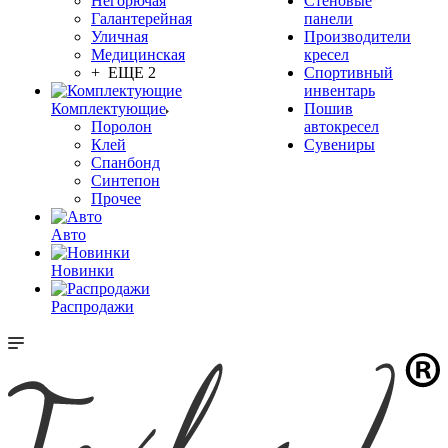
Негорючая
Стеновые
Галантерейная
панели
Уличная
Производители
Медицинская
кресел
+ ЕЩЕ 2
Спортивный
инвентарь
Комплектующие
Пошив
Поролон
автокресел
Клей
Сувениры
Спанбонд
Синтепон
Прочее
Авто
Новинки
Распродажи