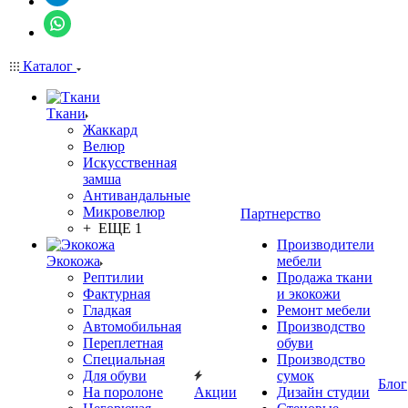
Каталог
Ткани
Жаккард
Велюр
Искусственная
замша
Антивандальные
Микровелюр
Партнерство
+ ЕЩЕ 1
Производители
Экокожа
мебели
Рептилии
Продажа ткани
Фактурная
и экокожи
Гладкая
Ремонт мебели
Автомобильная
Производство
Переплетная
обуви
Специальная
Производство
Для обуви
сумок
Блог
На поролоне
Акции
Дизайн студии