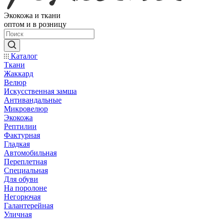
Экокожа и ткани
оптом и в розницу
Каталог
Ткани
Жаккард
Велюр
Искусственная замша
Антивандальные
Микровелюр
Экокожа
Рептилии
Фактурная
Гладкая
Автомобильная
Переплетная
Специальная
Для обуви
На поролоне
Негорючая
Галантерейная
Уличная