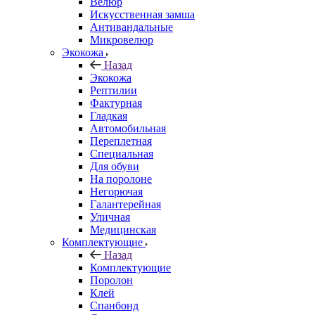
Велюр
Искусственная замша
Антивандальные
Микровелюр
Экокожа
Назад
Экокожа
Рептилии
Фактурная
Гладкая
Автомобильная
Переплетная
Специальная
Для обуви
На поролоне
Негорючая
Галантерейная
Уличная
Медицинская
Комплектующие
Назад
Комплектующие
Поролон
Клей
Спанбонд