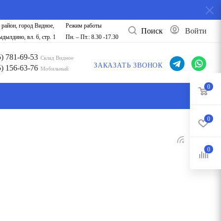
 район, город Видное,
Режим работы
Поиск
Войти
дылдино, вл. 6, стр. 1
Пн. – Пт.: 8.30 -17.30
5) 781-69-53
Склад Видное
ЗАКАЗАТЬ ЗВОНОК
5) 156-63-76
Мобильный
0
0
0