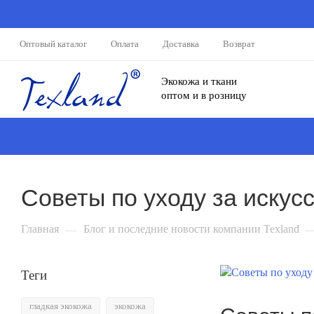
Оптовый каталог
Оплата
Доставка
Возврат
Экокожа и ткани
оптом и в розницу
Советы по уходу за искус
Главная
Блог и последние новости компании Texland
—
Теги
гладкая экокожа
экокожа