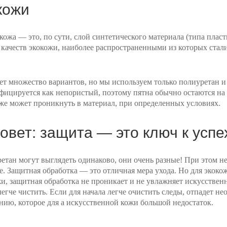
кожи
кожа — это, по сути, слой синтетического материала (типа пласт
 качеств экокожи, наиболее распространенными из которых стал
ет множество вариантов, но мы используем только полиуретан 
ифицируется как непористый, поэтому пятна обычно остаются на
 же может проникнуть в материал, при определенных условиях.
овет: защита — это ключ к успе
ретан могут выглядеть одинаково, они очень разные! При этом 
. Защитная обработка — это отличная мера ухода. Но для экоко
и, защитная обработка не проникает и не увлажняет искусствен
егче чистить. Если для начала легче очистить следы, отпадет не
нию, которое для а искусственной кожи большой недостаток.