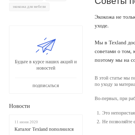
Советы п
экокожа для мебели
Экокожа не толь
уходе.
Мы в Texland до
советами о том, 
поэтому мы на с
Будьте в курсе наших акций и
новостей
В этой статье мы 
по уходу за матери
ПОДПИСАТЬСЯ
Во-первых, при ра
Новости
Это непористая
Не позволяйте 
11 июня 2020
Каталог Texland пополнился