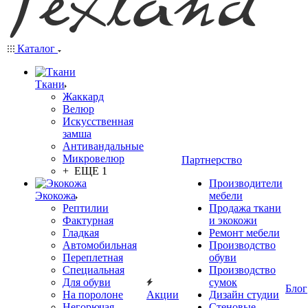
Каталог
Ткани
Жаккард
Велюр
Искусственная
замша
Антивандальные
Микровелюр
Партнерство
+ ЕЩЕ 1
Производители
Экокожа
мебели
Рептилии
Продажа ткани
Фактурная
и экокожи
Гладкая
Ремонт мебели
Автомобильная
Производство
Переплетная
обуви
Специальная
Производство
Для обуви
сумок
Блог
На поролоне
Акции
Дизайн студии
Негорючая
Стеновые