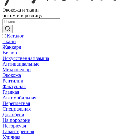
Экокожа и ткани
оптом и в розницу
Каталог
Ткани
Жаккард
Велюр
Искусственная замша
Антивандальные
Микровелюр
Экокожа
Рептилии
Фактурная
Гладкая
Автомобильная
Переплетная
Специальная
Для обуви
На поролоне
Негорючая
Галантерейная
Уличная