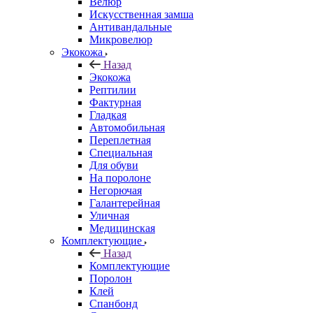
Велюр
Искусственная замша
Антивандальные
Микровелюр
Экокожа
Назад
Экокожа
Рептилии
Фактурная
Гладкая
Автомобильная
Переплетная
Специальная
Для обуви
На поролоне
Негорючая
Галантерейная
Уличная
Медицинская
Комплектующие
Назад
Комплектующие
Поролон
Клей
Спанбонд