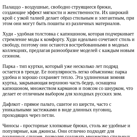
Палаццо - воздушные, свободно струящиеся брюки,
создающие эффект мягкости и женственности. Их широкий
крой с узкой талией делает образ стильным и элегантным, при
этом они могут быть пошиты из различных материалов.
Худи - удобная толстовка с капюшоном, которая подчеркивает
стремление моды к комфорту. Худи идеально сочетают стиль и
свободу, поэтому они остаются востребованными в модных
коллекциях, предлагая разнообразие моделей с каждым новым
сезоном.
Парка - тип куртки, который уже несколько лет подряд
остается в тренде. Ее популярность легко объяснима: парка
удобна и хорошо сохраняет тепло. Эта удлиненная зимняя
куртка, закрывающая верхнюю часть бедер, оснащена
капюшоном, множеством карманов и поясом со шнурком, что
делает ее отличным выбором для холодных русских зим.
Дафлкот - прямое пальто, сшитое из шерсти, часто с
уникальными застежками в виде длинных пуговиц,
проходящих через петли.
Чиносы - просторные хлопковые брюки, столь же удобные и
популярные, как джинсы. Они отлично подходят для
различных случаев, позволяя создавать множество стильных