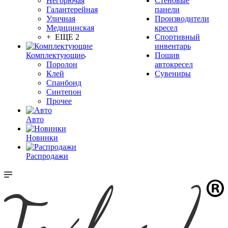
Негорючая
Стеновые
Галантерейная
панели
Уличная
Производители
Медицинская
кресел
+ ЕЩЕ 2
Спортивный
инвентарь
Комплектующие
Пошив
Поролон
автокресел
Клей
Сувениры
Спанбонд
Синтепон
Прочее
Авто
Новинки
Распродажи