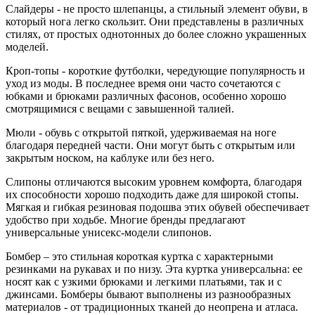
Слайдеры - не просто шлепанцы, а стильный элемент обуви, в
который нога легко скользит. Они представлены в различных
стилях, от простых однотонных до более сложно украшенных
моделей.
Кроп-топы - короткие футболки, чередующие популярность и
уход из моды. В последнее время они часто сочетаются с
юбками и брюками различных фасонов, особенно хорошо
смотрящимися с вещами с завышенной талией.
Мюли - обувь с открытой пяткой, удерживаемая на ноге
благодаря передней части. Они могут быть с открытым или
закрытым носком, на каблуке или без него.
Слипоны отличаются высоким уровнем комфорта, благодаря
их способности хорошо подходить даже для широкой стопы.
Мягкая и гибкая резиновая подошва этих обувей обеспечивает
удобство при ходьбе. Многие бренды предлагают
универсальные унисекс-модели слипонов.
Бомбер – это стильная короткая куртка с характерными
резинками на рукавах и по низу. Эта куртка универсальна: ее
носят как с узкими брюками и легкими платьями, так и с
джинсами. Бомберы бывают выполнены из разнообразных
материалов - от традиционных тканей до неопрена и атласа.