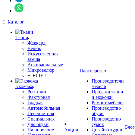
Каталог
Ткани
Жаккард
Велюр
Искусственная
замша
Антивандальные
Микровелюр
Партнерство
+ ЕЩЕ 1
Производители
Экокожа
мебели
Рептилии
Продажа ткани
Фактурная
и экокожи
Гладкая
Ремонт мебели
Автомобильная
Производство
Переплетная
обуви
Специальная
Производство
Для обуви
сумок
Блог
На поролоне
Акции
Дизайн студии